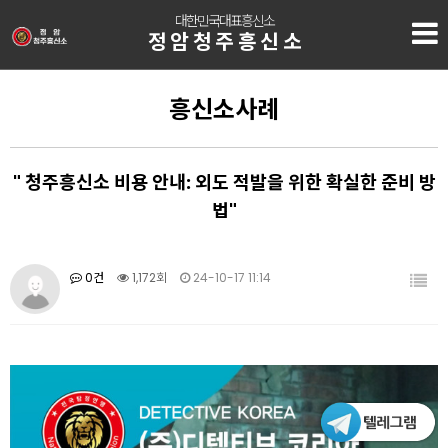
대한민국대표흥신소
정암청주흥신소
흥신소사례
" 청주흥신소 비용 안내: 외도 적발을 위한 확실한 준비 방
법"
0건
1,172회
24-10-17 11:14